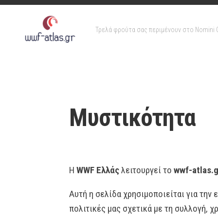
Skip
to
content
Τρελά φρούτα σας περιμένουν στο Nomini 
Μυστικότητα
Η
WWF Ελλάς
λειτουργεί το
wwf-atlas.g
Αυτή η σελίδα χρησιμοποιείται για την
πολιτικές μας σχετικά με τη συλλογή,